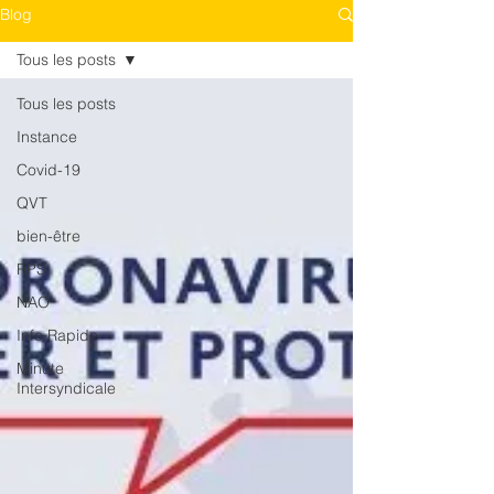
Blog
Tous les posts
Tous les posts
Instance
Covid-19
QVT
bien-être
RPS
NAO
Info Rapide
Minute
Intersyndicale