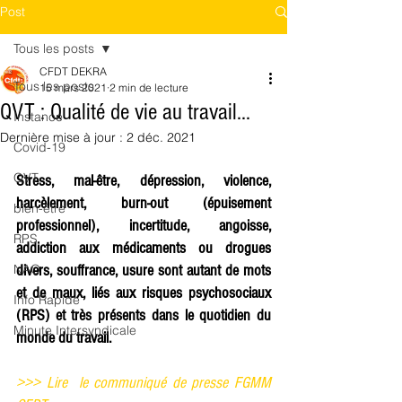
Post
Tous les posts
CFDT DEKRA
Tous les posts
15 mars 2021
2 min de lecture
QVT : Qualité de vie au travail...
Instance
Dernière mise à jour :
2 déc. 2021
Covid-19
QVT
Stress, mal-être, dépression, violence, 
harcèlement, burn-out (épuisement 
bien-être
professionnel), incertitude, angoisse, 
RPS
addiction aux médicaments ou drogues 
NAO
divers, souffrance, usure sont autant de mots 
et de maux, liés aux risques psychosociaux 
Info Rapide
(RPS) et très présents dans le quotidien du 
Minute Intersyndicale
monde du travail.
>>> Lire  le communiqué de presse FGMM 